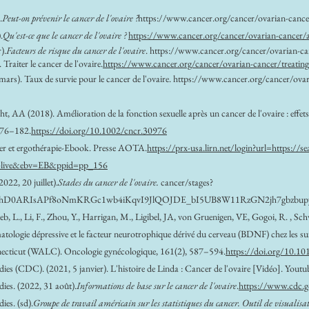
.
Peut-on prévenir le cancer de l'ovaire ?
https://www.cancer.org/cancer/ovarian-cancer
.
Qu'est-ce que le cancer de l'ovaire ?
https://www.cancer.org/cancer/ovarian-cancer/a
).
Facteurs de risque du cancer de l'ovaire
.
https://www.cancer.org/cancer/ovarian-can
Traiter le cancer de l'ovaire.
https://www.cancer.org/cancer/ovarian-cancer/treating
mars). Taux de survie pour le cancer de l'ovaire.
https://www.cancer.org/cancer/ovari
 AA (2018). Amélioration de la fonction sexuelle après un cancer de l'ovaire : effets de
 176–182.
https://doi.org/10.1002/cncr.30976
r et ergothérapie-Ebook. Presse AOTA.
https://prx-usa.lirn.net/login?url=https://
-live&ebv=EB&ppid=pp_156
022, 20 juillet).
Stades du cancer de l'ovaire.
cancer/stages?
tvSdBhD0ARIsAPf8oNmKRGc1wb4iKqvI9JlQOJDE_bI5UB8W11RzGN2jh7gbzbup
b, L., Li, F., Zhou, Y., Harrigan, M., Ligibel, JA, von Gruenigen, VE, Gogoi, R. , S
tologie dépressive et le facteur neurotrophique dérivé du cerveau (BDNF) chez les surv
Connecticut (WALC). Oncologie gynécologique, 161(2), 587–594.
https://doi.org/10.10
dies (CDC). (2021, 5 janvier). L'histoire de Linda : Cancer de l'ovaire [Vidéo]. Youtu
dies. (2022, 31 août).
Informations de base sur le cancer de l'ovaire
.
https://www.cdc.g
ies. (sd).
Groupe de travail américain sur les statistiques du cancer. Outil de visualisat