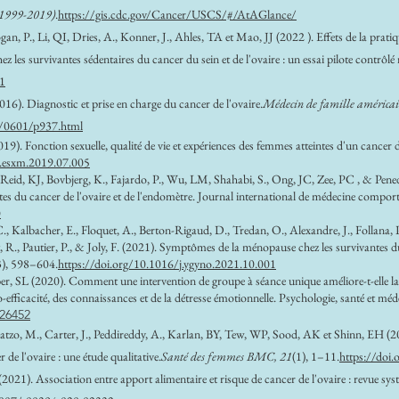
 (1999-2019)
.
https://gis.cdc.gov/Cancer/USCS/#/AtAGlance/
an, P., Li, QI, Dries, A., Konner, J., Ahles, TA et Mao, JJ (2022 ). Effets de la prat
ez les survivantes sédentaires du cancer du sein et de l'ovaire : un essai pilote contrôl
1
). Diagnostic et prise en charge du cancer de l'ovaire.
Médecin de famille américai
6/0601/p937.html
9). Fonction sexuelle, qualité de vie et expériences des femmes atteintes d'un cancer 
j.esxm.2019.07.005
eid, KJ, Bovbjerg, K., Fajardo, P., Wu, LM, Shahabi, S., Ong, JC, Zee, PC , & Penedo, 
ntes du cancer de l'ovaire et de l'endomètre. Journal international de médecine compo
0
, Kalbacher, E., Floquet, A., Berton-Rigaud, D., Tredan, O., Alexandre, J., Follana, P.
t, R., Pautier, P., & Joly, F. (2021). Symptômes de la ménopause chez les survivantes 
), 598–604.
https://doi.org/10.1016/j.ygyno.2021.10.001
r, SL (2020). Comment une intervention de groupe à séance unique améliore-t-elle la f
to-efficacité, des connaissances et de la détresse émotionnelle. Psychologie, santé et mé
626452
atzo, M., Carter, J., Peddireddy, A., Karlan, BY, Tew, WP, Sood, AK et Shinn, EH (20
de l'ovaire : une étude qualitative.
Santé des femmes BMC, 21
(1), 1–11.
https://doi
021). Association entre apport alimentaire et risque de cancer de l'ovaire : revue sy