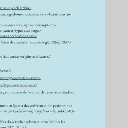
causes/syc-20375941
rian.org/about-ovarian-cancer/what-is-ovarian-
-ovarian-cancer/signs-and-symptoms/
an-cancer/types-and-stages/
rian-cancer/whos-at-risk
. Soins de soutien en cancérologie, 29(4), 2037–
varian-cancer/origins-and-causes/
factors/
ncer/types-ovarian-cancer/
er/types-ovarian-cancer/
e du cancer de l'ovaire : détresse, incertitude et
ment en ligne et des préférences des patientes sur
omisé.
Journal d'oncologie psychosociale, 36
(4), 503–
es du plancher pelvien et sexualité chez les
ygyno.2021.01.026