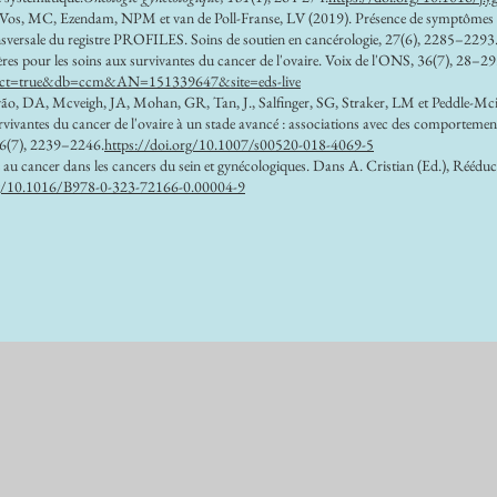
Vos, MC, Ezendam, NPM et van de Poll-Franse, LV (2019). Présence de symptômes gast
ransversale du registre PROFILES. Soins de soutien en cancérologie, 27(6), 2285–2293
res pour les soins aux survivantes du cancer de l'ovaire. Voix de l'ONS, 36(7), 28–29
direct=true&db=ccm&AN=151339647&site=eds-live
, DA, Mcveigh, JA, Mohan, GR, Tan, J., Salfinger, SG, Straker, LM et Peddle-Mcintyre
ivantes du cancer de l'ovaire à un stade avancé : associations avec des comportements 
 26(7), 2239–2246.
https://doi.org/10.1007/s00520-018-4069-5
e au cancer dans les cancers du sein et gynécologiques. Dans A. Cristian (Ed.), Rééduc
rg/10.1016/B978-0-323-72166-0.00004-9