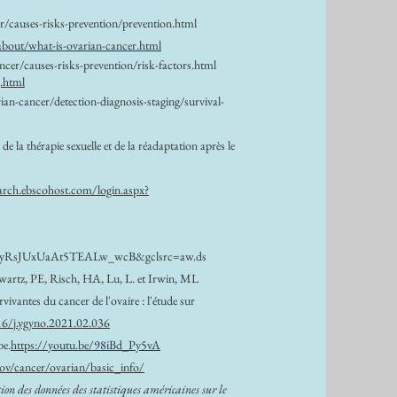
/causes-risks-prevention/prevention.html
bout/what-is-ovarian-cancer.html
cer/causes-risks-prevention/risk-factors.html
.html
an-cancer/detection-diagnosis-staging/survival-
 la thérapie sexuelle et de la réadaptation après le
search.ebscohost.com/login.aspx?
yRsJUxUaAt5TEALw_wcB&gclsrc=aw.ds
chwartz, PE, Risch, HA, Lu, L. et Irwin, ML
ivantes du cancer de l'ovaire : l'étude sur
16/j.ygyno.2021.02.036
be.
https://youtu.be/98iBd_Py5vA
ov/cancer/ovarian/basic_info/
ion des données des statistiques américaines sur le