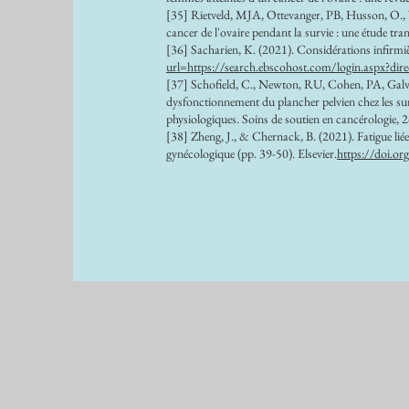
[35] Rietveld, MJA, Ottevanger, PB, Husson, O., 
cancer de l'ovaire pendant la survie : une étude t
[36] Sacharien, K. (2021). Considérations infirmiè
url=https://search.ebscohost.com/login.aspx?
[37] Schofield, C., Newton, RU, Cohen, PA, Galvão
dysfonctionnement du plancher pelvien chez les surv
physiologiques. Soins de soutien en cancérologie,
[38] Zheng, J., & Chernack, B. (2021). Fatigue lié
gynécologique (pp. 39-50). Elsevier.
https://doi.o