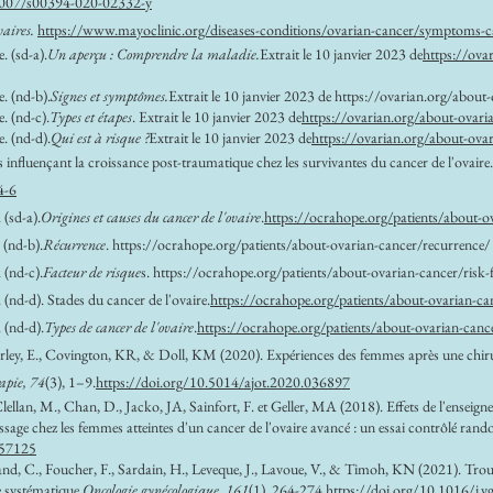
.1007/s00394-020-02332-y
vaires.
https://www.mayoclinic.org/diseases-conditions/ovarian-cancer/symptoms-
. (sd-a).
Un aperçu : Comprendre la maladie.
Extrait le 10 janvier 2023 de
https://ova
e. (nd-b).
Signes et symptômes.
Extrait le 10 janvier 2023 de
https://ovarian.org/about
. (nd-c).
Types et étapes
. Extrait le 10 janvier 2023 de
https://ovarian.org/about-ovari
e. (nd-d).
Qui est à risque ?
Extrait le 10 janvier 2023 de
https://ovarian.org/about-ova
influençant la croissance post-traumatique chez les survivantes du cancer de l'ovaire
4-6
 (sd-a).
Origines et causes du cancer de l'ovaire
.
https://ocrahope.org/patients/about-o
 (nd-b).
Récurrence
.
https://ocrahope.org/patients/about-ovarian-cancer/recurrence/
 (nd-c).
Facteur de risque
s.
https://ocrahope.org/patients/about-ovarian-cancer/risk-
. (nd-d). Stades du cancer de l'ovaire.
https://ocrahope.org/patients/about-ovarian-ca
 (nd-d).
Types de cancer de l'ovaire
.
https://ocrahope.org/patients/about-ovarian-canc
arley, E., Covington, KR, & Doll, KM (2020). Expériences des femmes après une chirurgi
apie, 74
(3), 1–9.
https://doi.org/10.5014/ajot.2020.036897
ellan, M., Chan, D., Jacko, JA, Sainfort, F. et Geller, MA (2018). Effets de l'enseigne
ntissage chez les femmes atteintes d'un cancer de l'ovaire avancé : un essai contrôlé rand
457125
nd, C., Foucher, F., Sardain, H., Leveque, J., Lavoue, V., & Timoh, KN (2021). Troubl
e systématique.
Oncologie gynécologique, 161
(1), 264-274.
https://doi.org/10.1016/j.