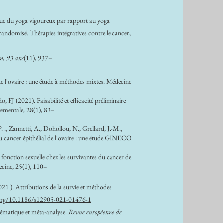
ique du yoga vigoureux par rapport au yoga
é randomisé. Thérapies intégratives contre le cancer,
n, 93 ans
(11), 937–
de l'ovaire : une étude à méthodes mixtes. Médecine
FJ (2021). Faisabilité et efficacité préliminaire
rtementale, 28(1), 83–
 ., Zannetti, A., Dohollou, N., Grellard, J.-M.,
du cancer épithélial de l'ovaire : une étude GINECO
onction sexuelle chez les survivantes du cancer de
decine, 25(1), 110–
21 ). Attributions de la survie et méthodes
.org/10.1186/s12905-021-01476-1
stématique et méta-analyse.
Revue européenne de