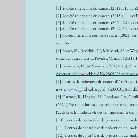
[1] Société américaine du cancer. (2018a, 11 avril)
[2] Société américaine du cancer. (2018b, 11 avril)
[3] Société américaine du cancer. (2021, 26 janvier
[4] Société américaine du cancer. (2022, 5 janvier). 
[5]Société américaine contre le cancer. (2022, 1er 
rates.html
[6] Bober, SL, Recklitis, CJ, Michaud, AL et Wright,
traitement du cancer de l'ovaire. Cancer, 124(1),
[7] Braveman, BH et Newman, RH (2020). Cance
direct=true&db=nlebk&AN=2509035&site=eds
[8] Centres de traitement du cancer d'Amérique. (2
invsrc=cw7cbjjlrld5zzh&gclid=Cj0KCQiA
[9] Cartmel, B., Hughes, M., Ercolano, EA, Gottlie
(2021). Essai randomisé d'exercice sur la symptoma
l'activité et le mode de vie des femmes dans le 
[10] Centres de contrôle et de prévention des mala
[11] Centres de contrôle et de prévention des mala
[12] Centres de contrôle et de prévention des malad