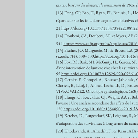
cancer, basé sur les données de soumission de 2020
[13] Deng, GP, Bao, T., Ryan, EL, Benusis, L., Hog
réparateur sur les fonctions cognitives objectives ch
21.
https://doi.org/10.1177/1534735422108922
[14] Doubeni, CA, Doubeni, AR et Myers, AE (2016
944.
https://www.aafp.org/pubs/afp/issues/201
[15] Fischer, JO, Marguerie, M., & Brotto, LA (201
sexuelle, 7(4), 530–539.
https://doi.org/10.1016/
[16] Fox, RS, Baik, SH, McGinty, H., Garcia, SF, R
d'une intervention de lumière vive chez les surviva
95.
https://doi.org/10.1007/s12529-020-09861-
[17] Gernier, F., Gompel, A., Rousset-Jablonski, C.
Clarisse, B., Licaj, I., Ahmed-Lecheheb, D., Fauve
VIVROVAIRE2. Oncologie gynécologique, 163(3
[18] Hungr, C., Reccklitis, CJ, Wright, AA et Bobe
l'ovaire ? Une analyse secondaire des effets de l'au
120.
https://doi.org/10.1080/13548506.2019
.1
[19] Ketcher, D., Lutgendorf, SK, Leighton, S., M
d'adaptation des survivantes à long terme du cancer 
[20] Khodavandi, A., Alizadeh, F., & Razis, AFA (2