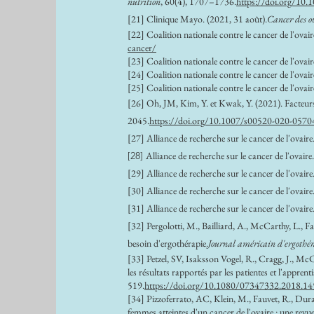
nutrition
, 60(4), 1707–1736.
https://doi.org/10
[21] Clinique Mayo. (2021, 31 août).
Cancer des o
[22] Coalition nationale contre le cancer de l'ovaire
cancer/
[23] Coalition nationale contre le cancer de l'ovair
[24] Coalition nationale contre le cancer de l'ovaire
[25] Coalition nationale contre le cancer de l'ovair
[26] Oh, JM, Kim, Y. et Kwak, Y. (2021). Facteurs 
2045.
https://doi.org/10.1007/s00520-020-0570
[27] Alliance de recherche sur le cancer de l'ovaire.
[28]
Alliance de recherche sur le cancer de l'ovaire.
[29] Alliance de recherche sur le cancer de l'ovaire.
[30] Alliance de recherche sur le cancer de l'ovaire
[31] Alliance de recherche sur le cancer de l'ovaire.
[32] Pergolotti, M., Bailliard, A., McCarthy, L., F
besoin d'ergothérapie.
Journal américain d'ergothér
[33] Petzel, SV, Isaksson Vogel, R., Cragg, J., McCl
les résultats rapportés par les patientes et l'appre
519.
https://doi.org/10.1080/07347332.2018.1
[34] Pizzoferrato, AC, Klein, M., Fauvet, R., Dura
femmes atteintes d'un cancer de l'ovaire : une revu