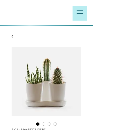
SKU : 366615376135191