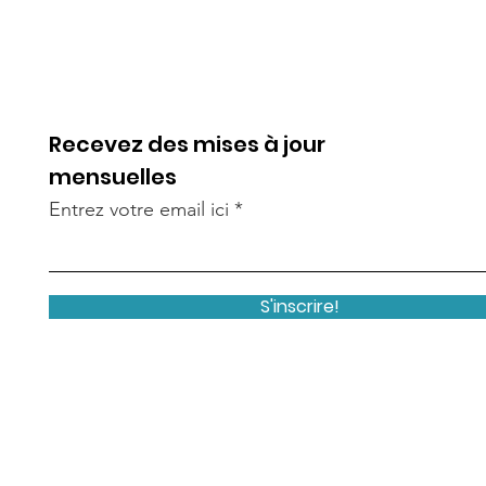
informations simples 
peuvent acheter en t
un excellent moyen d'
rassurer vos clients s
chez vous en toute c
Recevez des mises à jour
mensuelles
Entrez votre email ici
S'inscrire!