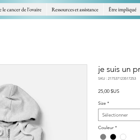
e cancer de l'ovaire
Ressources et assistance
Être impliqué
je suis un p
SKU : 217537123517253
Prix
25,00 $US
Size
*
Sélectionner
Couleur
*