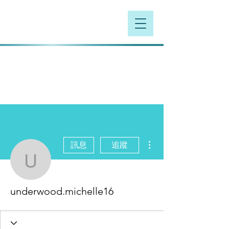
更多動作
訊息
追蹤
underwood.michelle16
underwood.michelle16